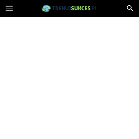
TrenujSukces.pl